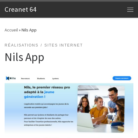
Creanet 64
Skip to content
Me
Accueil
»
Nils App
RÉALISATIONS
SITES INTERNET
Nils App