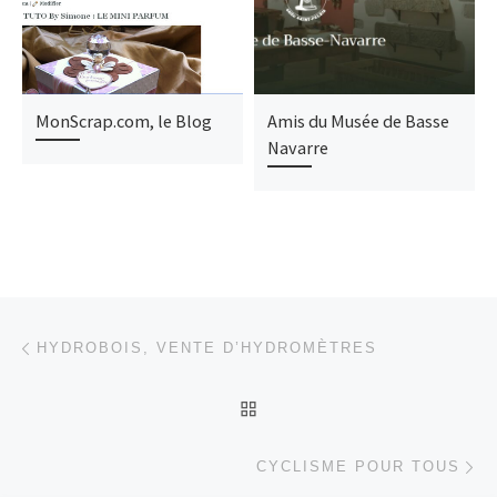
MonScrap.com, le Blog
Amis du Musée de Basse
Navarre
Parcourir les articles
Article précédent
HYDROBOIS, VENTE D’HYDROMÈTRES
RETOUR À LA LISTE DES
Ar
CYCLISME POUR TOUS