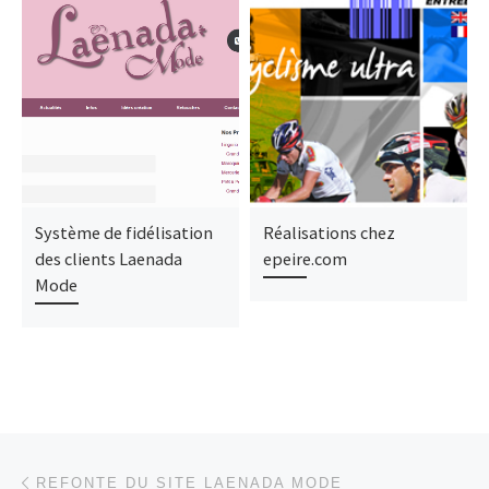
Système de fidélisation
Réalisations chez
des clients Laenada
epeire.com
Mode
Parcourir les articles
Article précédent
REFONTE DU SITE LAENADA MODE