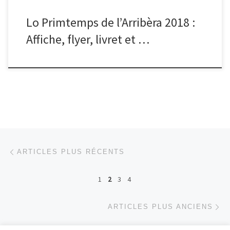
Lo Primtemps de l’Arribèra 2018 :
Affiche, flyer, livret et …
Posts navigation
Articles plus récents
ARTICLES PLUS RÉCENTS
1
2
3
4
Ar
ARTICLES PLUS ANCIENS