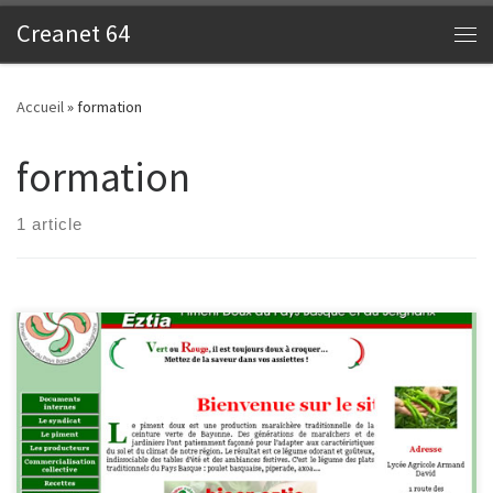
Creanet 64
Skip to content
Me
Accueil
»
formation
formation
1 article