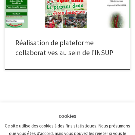
Réalisation de plateforme
collaboratives au sein de l’INSUP
cookies
© 2026
Creanet 64
–
Tous les droits sont réservés
Mentions Légales, Politique de confidentialité
Ce site utilise des cookies à des fins statistiques. Nous présumons
que vous êtes d'accord, mais vous pouvez les rejeter si vous le